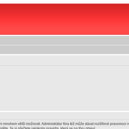
vám mnohem větší možnosti. Administrátor fóra též může dávat rozšířené pravomoci re
ěte, že si přečtete jakákoliv pravidla, která se na fóru objeví.