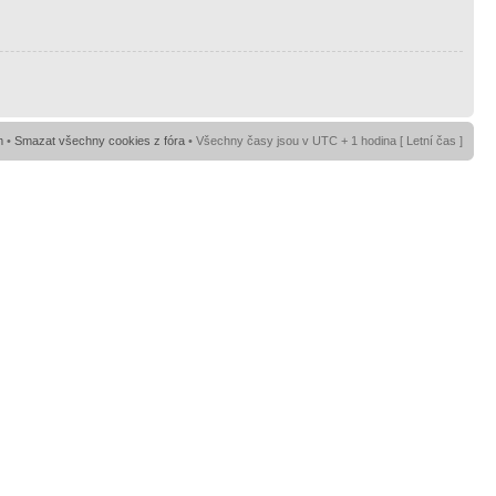
m
•
Smazat všechny cookies z fóra
• Všechny časy jsou v UTC + 1 hodina [ Letní čas ]