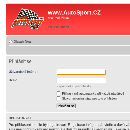
www.AutoSport.CZ
diskuzní fórum
Přejít na obsah
Obsah fóra
Přihlásit se
Uživatelské jméno:
Heslo:
Zapomněl(a) jsem heslo
Přihlásit mě automaticky při každé návštěvě
Skrýt můj online stav pro toto přihlášení
REGISTROVAT
Pro přihlášení musíte být registrován. Registrace trvá jen pár vteřin a dává 
s našimi podmínkami pro použití a s dalšími pravidly a ujednáními. Také se ujist