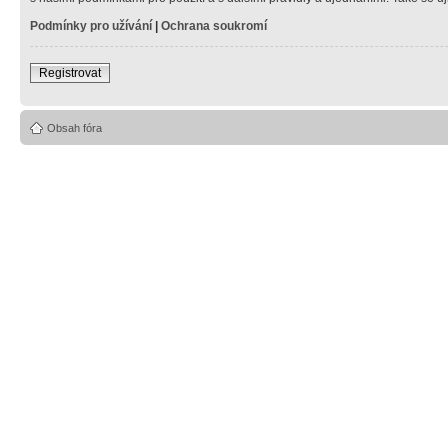
Podmínky pro užívání
|
Ochrana soukromí
Registrovat
Obsah fóra