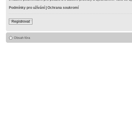
Podmínky pro užívání
|
Ochrana soukromí
Registrovat
Obsah fóra