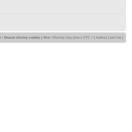
m
•
Smazat všechny cookies z fóra
• Všechny časy jsou v UTC + 1 hodina [ Letní čas ]