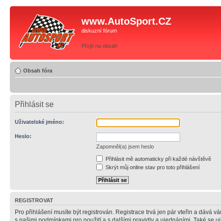
www.AutoSport.CZ
diskuzní fórum
Přejít na obsah
Obsah fóra
Přihlásit se
Uživatelské jméno:
Heslo:
Zapomněl(a) jsem heslo
Přihlásit mě automaticky při každé návštěvě
Skrýt můj online stav pro toto přihlášení
REGISTROVAT
Pro přihlášení musíte být registrován. Registrace trvá jen pár vteřin a dává 
s našimi podmínkami pro použití a s dalšími pravidly a ujednáními. Také se ujist