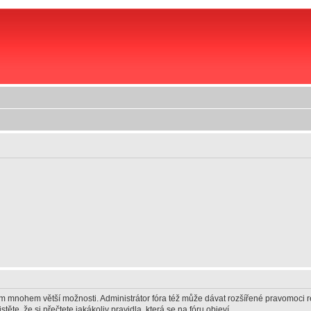
vám mnohem větší možnosti. Administrátor fóra též může dávat rozšířené pravomoci re
ěte, že si přečtete jakákoliv pravidla, která se na fóru objeví.