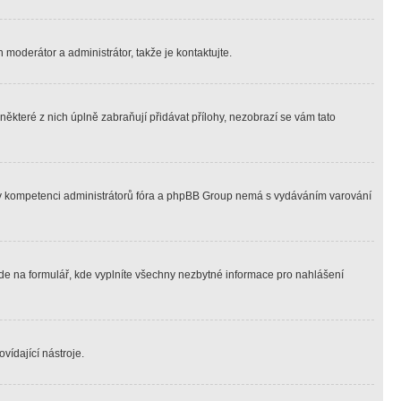
 moderátor a administrátor, takže je kontaktujte.
ěkteré z nich úplně zabraňují přidávat přílohy, nezobrazí se vám tato
ně v kompetenci administrátorů fóra a phpBB Group nemá s vydáváním varování
ede na formulář, kde vyplníte všechny nezbytné informace pro nahlášení
vídající nástroje.