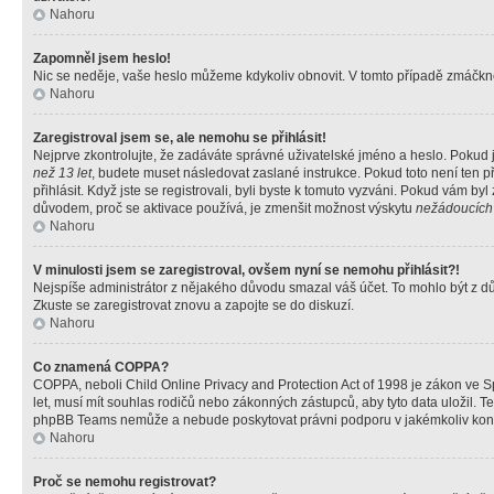
Nahoru
Zapomněl jsem heslo!
Nic se neděje, vaše heslo můžeme kdykoliv obnovit. V tomto případě zmáčknět
Nahoru
Zaregistroval jsem se, ale nemohu se přihlásit!
Nejprve zkontrolujte, že zadáváte správné uživatelské jméno a heslo. Pokud 
než 13 let
, budete muset následovat zaslané instrukce. Pokud toto není ten p
přihlásit. Když jste se registrovali, byli byste k tomuto vyzváni. Pokud vám b
důvodem, proč se aktivace používá, je zmenšit možnost výskytu
nežádoucích
Nahoru
V minulosti jsem se zaregistroval, ovšem nyní se nemohu přihlásit?!
Nejspíše administrátor z nějakého důvodu smazal váš účet. To mohlo být z důvo
Zkuste se zaregistrovat znovu a zapojte se do diskuzí.
Nahoru
Co znamená COPPA?
COPPA, neboli Child Online Privacy and Protection Act of 1998 je zákon ve Sp
let, musí mít souhlas rodičů nebo zákonných zástupců, aby tyto data uložil. Te
phpBB Teams nemůže a nebude poskytovat právni podporu v jakémkoliv kont
Nahoru
Proč se nemohu registrovat?