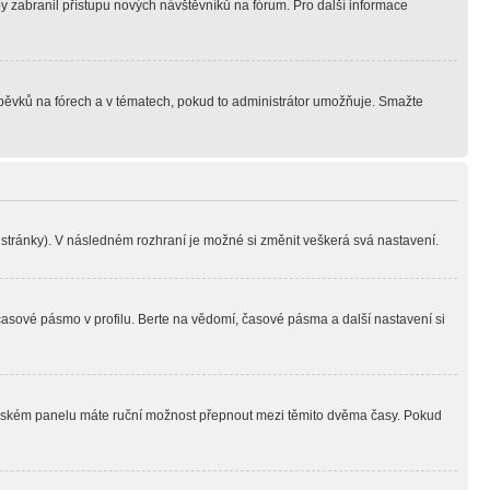
aby zabranil přístupu nových návštěvníků na fórum. Pro další informace
íspěvků na fórech a v tématech, pokud to administrátor umožňuje. Smažte
i stránky). V následném rozhraní je možné si změnit veškerá svá nastavení.
časové pásmo v profilu. Berte na vědomí, časové pásma a další nastavení si
ivatelském panelu máte ruční možnost přepnout mezi těmito dvěma časy. Pokud