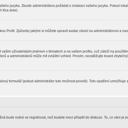
vašeho jazyka. Zkuste administrátora požádat o instalaci vašeho jazyka. Pokud loka
 fóra dole).
u Profil. Způsoby jakými si můžete upravit avatar závisí na administrátorovi a na
 vaším uživatelským jménem v tématech a na vašem profilu, což záleží na použitém
rátorů a administrátorů může mít zvláštní vzhled. Prosím, nezatěžujte board zbytečn
lový formulář (pokud administrátor tuto možnost povolil). Toto opatření umožňuje 
žná bude nutné se registrovat, než budete moci přispět do diskuze. To, co vám je 