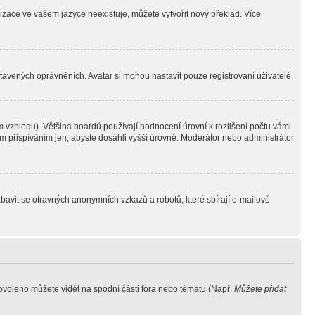
lizace ve vašem jazyce neexistuje, můžete vytvořit nový překlad. Více
stavených oprávněních. Avatar si mohou nastavit pouze registrovaní uživatelé.
 vzhledu). Většina boardů používají hodnocení úrovní k rozlišení počtu vámi
ým přispíváním jen, abyste dosáhli vyšší úrovně. Moderátor nebo administrátor
zbavit se otravných anonymních vzkazů a robotů, které sbírají e-mailové
povoleno můžete vidět na spodní části fóra nebo tématu (Např.
Můžete přidat