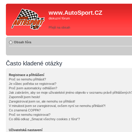
www.AutoSport.CZ
diskuzní fórum
Přejít na obsah
Obsah fóra
Často kladené otázky
Registrace a přihlášení
Proč se nemohu přihlásit?
Je vůbec potřeba se registrovat?
Proč jsem automaticky odhlášen?
Jak zabráním, aby se moje uživatelské jméno objevilo v seznamu právě přihlášených
Zapomněl jsem heslo!
Zaregistroval jsem se, ale nemohu se přihlásit!
V minulosti jsem se zaregistroval, ovšem nyní se nemohu přihlásit?!
Co znamená COPPA?
Proč se nemohu registrovat?
Co dělá odkaz „Smazat všechny cookies z fóra“?
Uživatelská nastavení