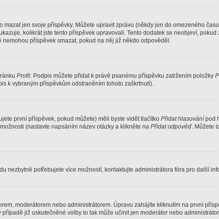
o mazat jen svoje příspěvky. Můžete upravit zprávu (někdy jen do omezeného času p
 ukazuje, kolikrát jste tento příspěvek upravovali. Tento dodatek se neobjeví, pok
telé nemohou příspěvek smazat, pokud na něj již někdo odpověděl.
stránku
Profil
. Podpis můžete přidat k právě psanému příspěvku zatržením položky
P
dpis k vybraným příspěvkům odstraněním tohoto zaškrtnutí).
ete první příspěvek, pokud můžete) měli byste vidět tlačítko
Přidat hlasování
pod h
ě možnosti (nastavte napsáním název otázky a klikněte na
Přidat odpověď
. Můžete 
u nezbytně potřebujete více možností, kontaktujte administrátora fóra pro další in
orem, moderátorem nebo administrátorem. Úpravu zahájíte kliknutím na první příspě
případě již uskutečněné volby to tak může učinit jen moderátor nebo administrátor