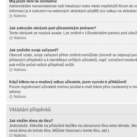
Můj jazyk není na seznamu!
Administrátor nenainstaloval vaši lokalizaci nebo nikdo nepřeložil fórum do 
informací je k nalezení na webových stránkách phpBB (viz odkaz na stránkách
Nahoru
Jak zobrazím obrázek pod uživatelským jménem?
Tento obrázek se nazývá avatar. Lze změnit v Uživatelském panelu pod záložko
Nahoru
Jak změním svoje zařazení?
Obecně vzato, svoje zařazení přímo změnit nemůžete (úrovně se objevují pod
přidaných příspěvků a k identifikaci určitých uživatelů, např. označení mode
pak může počet vašich příspěvků snížit.
Nahoru
Když kliknu na e-mailový odkaz uživatele, jsem vyzván k přihlášení!
Pouze registrovaní uživatelé mohou posílat e-mail lidem přes nastavený e-mai
adresy.
Nahoru
Vkládání příspěvků
Jak vložím téma do fóra?
Jednoduše. Klikněte na příslušné tlačítko na obrazovce fóra nebo tématu. Mo
nová téma do tohoto fóra, Můžete hlasovat v tomto fóru, atd.
).
Nahoru