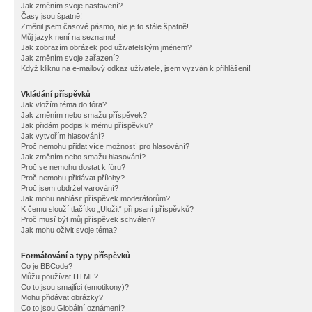
Jak změním svoje nastavení?
Časy jsou špatně!
Změnil jsem časové pásmo, ale je to stále špatně!
Můj jazyk není na seznamu!
Jak zobrazím obrázek pod uživatelským jménem?
Jak změním svoje zařazení?
Když kliknu na e-mailový odkaz uživatele, jsem vyzván k přihlášení!
Vkládání příspěvků
Jak vložím téma do fóra?
Jak změním nebo smažu příspěvek?
Jak přidám podpis k mému příspěvku?
Jak vytvořím hlasování?
Proč nemohu přidat více možností pro hlasování?
Jak změním nebo smažu hlasování?
Proč se nemohu dostat k fóru?
Proč nemohu přidávat přílohy?
Proč jsem obdržel varování?
Jak mohu nahlásit příspěvek moderátorům?
K čemu slouží tlačítko „Uložit“ při psaní příspěvků?
Proč musí být můj příspěvek schválen?
Jak mohu oživit svoje téma?
Formátování a typy příspěvků
Co je BBCode?
Můžu používat HTML?
Co to jsou smajlíci (emotikony)?
Mohu přidávat obrázky?
Co to jsou Globální oznámení?