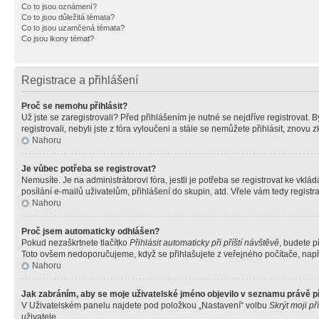
Co to jsou oznámení?
Co to jsou důležitá témata?
Co to jsou uzamčená témata?
Co jsou ikony témat?
Registrace a přihlášení
Proč se nemohu přihlásit?
Už jste se zaregistrovali? Před přihlášením je nutné se nejdříve registrovat.
registrovali, nebyli jste z fóra vyloučeni a stále se nemůžete přihlásit, zno
Nahoru
Je vůbec potřeba se registrovat?
Nemusíte. Je na administrátorovi fóra, jestli je potřeba se registrovat ke 
posílání e-mailů uživatelům, přihlášení do skupin, atd. Vřele vám tedy registr
Nahoru
Proč jsem automaticky odhlášen?
Pokud nezaškrtnete tlačítko
Přihlásit automaticky při příští návštěvě
, budete p
Toto ovšem nedoporučujeme, když se přihlašujete z veřejného počítače, např. 
Nahoru
Jak zabráním, aby se moje uživatelské jméno objevilo v seznamu právě 
V Uživatelském panelu najdete pod položkou „Nastavení“ volbu
Skrýt moji př
uživatele.