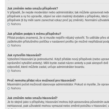
Jak změním nebo smažu příspěvek?
V případě, že nejste moderátor nebo administrátor, tak můžete upravovat neb
příspěvek a vy ho upravíte, objeví se vám malinký dodatek u příspěvku, který
příspěvek (ti by měli sami zanechat vzkaz proč jej změnili). Normální uživa
Nahoru
Jak přidám podpis k mému příspěvku?
Přidat podpis znamená, že si musíte nejdřív nějaký vytvořit. To uděláte přes 
zaškrtnutím příslušného políčka v nastavení profilu (je možné nepřidávat po
Nahoru
Jak vytvořím hlasování?
Vytvoření hlasování je jednoduché. Když přidáte nový příspěvek (nebo upravuj
oprávnění vytvářet ankety). Měli byste zadat název ankety a pak alespoň dv
odpovědí, které můžete zadat, určuje administrátor boardu.
Nahoru
Proč nemohu přidat více možností pro hlasování?
Maximální počet možností stanovuje administrátor. Pokud si myslíte, že opravd
Nahoru
Jak změním nebo smažu hlasování?
Je to stejné jako s příspěvky, hlasování mohou být upravována původním aut
nehlasoval, pak uživatelé mohou vymazat nebo změnit položku v hlasování, v 