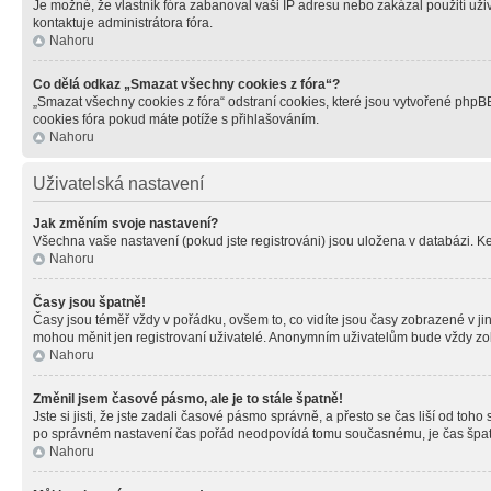
Je možné, že vlastník fóra zabanoval vaši IP adresu nebo zakázal použití uživ
kontaktuje administrátora fóra.
Nahoru
Co dělá odkaz „Smazat všechny cookies z fóra“?
„Smazat všechny cookies z fóra“ odstraní cookies, které jsou vytvořené phpBB
cookies fóra pokud máte potíže s přihlašováním.
Nahoru
Uživatelská nastavení
Jak změním svoje nastavení?
Všechna vaše nastavení (pokud jste registrováni) jsou uložena v databázi. K
Nahoru
Časy jsou špatně!
Časy jsou téměř vždy v pořádku, ovšem to, co vidíte jsou časy zobrazené v j
mohou měnit jen registrovaní uživatelé. Anonymním uživatelům bude vždy zo
Nahoru
Změnil jsem časové pásmo, ale je to stále špatně!
Jste si jisti, že jste zadali časové pásmo správně, a přesto se čas liší od 
po správném nastavení čas pořád neodpovídá tomu současnému, je čas špatn
Nahoru