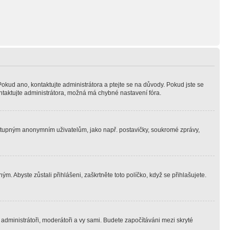
Pokud ano, kontaktujte administrátora a ptejte se na důvody. Pokud jste se
kontaktujte administrátora, možná má chybné nastavení fóra.
dostupným anonymním uživatelům, jako např. postavičky, soukromé zprávy,
m. Abyste zůstali přihlášeni, zaškrtněte toto políčko, když se přihlašujete.
e administrátoři, moderátoři a vy sami. Budete započítáváni mezi skryté