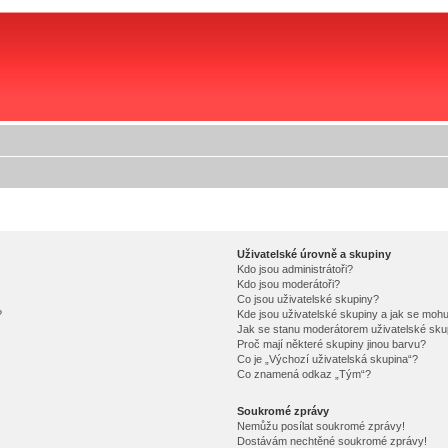
Uživatelské úrovně a skupiny
Kdo jsou administrátoři?
Kdo jsou moderátoři?
Co jsou uživatelské skupiny?
?
Kde jsou uživatelské skupiny a jak se mohu
Jak se stanu moderátorem uživatelské sku
Proč mají některé skupiny jinou barvu?
Co je „Výchozí uživatelská skupina“?
Co znamená odkaz „Tým“?
Soukromé zprávy
Nemůžu posílat soukromé zprávy!
Dostávám nechtěné soukromé zprávy!