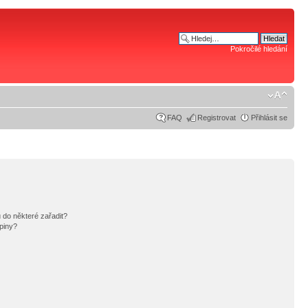
Pokročilé hledání
FAQ
Registrovat
Přihlásit se
 do některé zařadit?
piny?