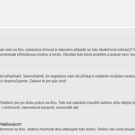
 Byla vám na fóru zakázána činnost (v takovém případě se tato skutečnost zobrazí)? 
vu zkontrolujte přihlašovací jméno a heslo. Obvykle toto bývá problém a pokud není, 
vkládání příspěvků. Samozřejmě, že registrace vám dá přístup k ostatním službám ne
aci doporučujeme. Zabere to jen pár chvil.
řihlášeni jen po dobu práce na fóru. Toto má zabránit zneužití vašeho účtu někým jiný
v knihovně, internetové kavárně, univerzitě atd.
přihlášených?
ítomnost na fóru
. Volbou možnosti
Ano
aktivujete tuto funkci. Online vás uvidí pouz