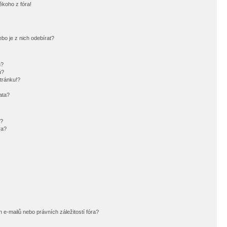
ěkoho z fóra!
bo je z nich odebírat?
h?
ů?
tránku!?
ata?
i?
ra?
e-mailů nebo právních záležitostí fóra?