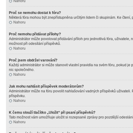
Nahoru
Proč se nemohu dostat k fóru?
Některá fóra mohou být znepřístupněna určitým lidem či skupinám. Ke čtení, pro
Nahoru
Proč nemohu přidávat přílohy?
Administrátor může povolovat přidávání příloh pro jednotlivá fóra, uživatele
možnost při odesílání příspěvků.
Nahoru
Proč jsem obdržel varování?
Každý administrátor si může stanovit vlastní pravidla na svém fóru, pokud j
nic společného.
Nahoru
Jak mohu nahlásit příspěvek moderátorům?
Administrátor může na fóru povolit nahlašování vadných příspěvků uživateli.
příspěvku.
Nahoru
K čemu slouží tlačítko „Uložit“ při psaní příspěvků?
Tato možnost vám umožňuje uložit si rozepsané zprávy pro pozdější odeslání. 
Nahoru