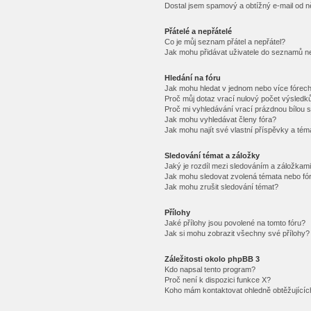
Dostal jsem spamový a obtížný e-mail od n
Přátelé a nepřátelé
Co je můj seznam přátel a nepřátel?
Jak mohu přidávat uživatele do seznamů ne
Hledání na fóru
Jak mohu hledat v jednom nebo více fórec
Proč můj dotaz vrací nulový počet výsledk
Proč mi vyhledávání vrací prázdnou bílou s
Jak mohu vyhledávat členy fóra?
Jak mohu najít své vlastní příspěvky a tém
Sledování témat a záložky
Jaký je rozdíl mezi sledováním a záložkam
Jak mohu sledovat zvolená témata nebo fó
Jak mohu zrušit sledování témat?
Přílohy
Jaké přílohy jsou povolené na tomto fóru?
Jak si mohu zobrazit všechny své přílohy?
Záležitosti okolo phpBB 3
Kdo napsal tento program?
Proč není k dispozici funkce X?
Koho mám kontaktovat ohledně obtěžujících 