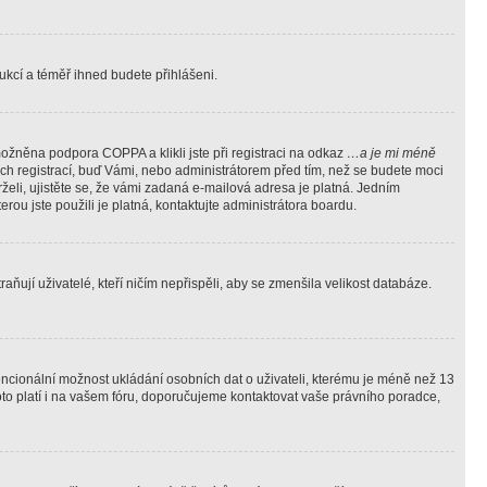
trukcí a téměř ihned budete přihlášeni.
ožněna podpora COPPA a klikli jste při registraci na odkaz
…a je mi méně
ých registrací, buď Vámi, nebo administrátorem před tím, než se budete moci
rželi, ujistěte se, že vámi zadaná e-mailová adresa je platná. Jedním
terou jste použili je platná, kontaktujte administrátora boardu.
ňují uživatelé, kteří ničím nepřispěli, aby se zmenšila velikost databáze.
tencionální možnost ukládání osobních dat o uživateli, kterému je méně než 13
i toto platí i na vašem fóru, doporučujeme kontaktovat vaše právního poradce,