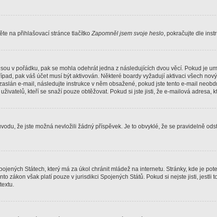
e na přihlašovací stránce tlačítko
Zapomněl jsem svoje heslo
, pokračujte dle ins
jsou v pořádku, pak se mohla odehrát jedna z následujících dvou věcí. Pokud je um
řípad, pak váš účet musí být aktivován. Některé boardy vyžadují aktivaci všech nov
yl zaslán e-mail, následujte instrukce v něm obsažené, pokud jste tento e-mail neobd
uživatelů, kteří se snaží pouze obtěžovat. Pokud si jste jisti, že e-mailová adresa, k
du, že jste možná nevložili žádný příspěvek. Je to obvyklé, že se pravidelně odstra
ojených Státech, který má za úkol chránit mládež na internetu. Stránky, kde je po
nto zákon však platí pouze v jurisdikci Spojených Států. Pokud si nejste jisti, jestl
extu.