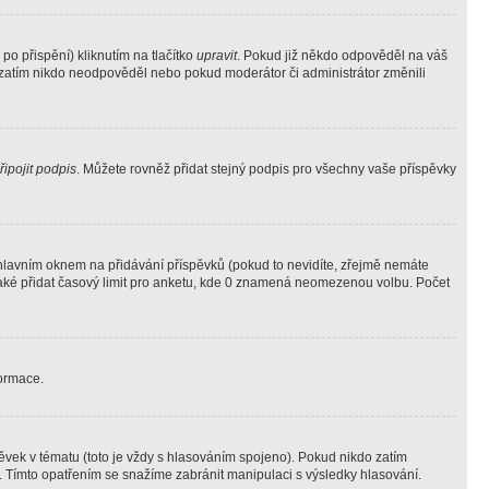
o přispění) kliknutím na tlačítko
upravit
. Pokud již někdo odpověděl na váš
ud zatím nikdo neodpověděl nebo pokud moderátor či administrátor změnili
řipojit podpis
. Můžete rovněž přidat stejný podpis pro všechny vaše příspěvky
lavním oknem na přidávání příspěvků (pokud to nevidíte, zřejmě nemáte
také přidat časový limit pro anketu, kde 0 znamená neomezenou volbu. Počet
formace.
vek v tématu (toto je vždy s hlasováním spojeno). Pokud nikdo zatím
. Tímto opatřením se snažíme zabránit manipulaci s výsledky hlasování.