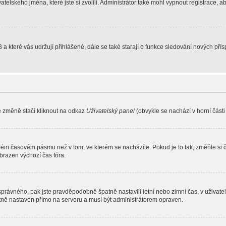
atelského jména, které jste si zvolili. Administrátor také mohl vypnout registrace, 
 a které vás udržují přihlášené, dále se také starají o funkce sledování nových př
e změně stačí kliknout na odkaz
Uživatelský panel
(obvykle se nachází v horní část
iném časovém pásmu než v tom, ve kterém se nacházíte. Pokud je to tak, změňte si 
brazen výchozí čas fóra.
toho správného, pak jste pravděpodobně špatně nastavili letní nebo zimní čas, v už
ě nastaven přímo na serveru a musí být administrátorem opraven.