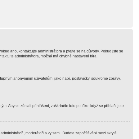
Pokud ano, kontaktujte administrátora a ptejte se na důvody. Pokud jste se
kontaktujte administrátora, možná má chybné nastavení fóra.
dostupným anonymním uživatelům, jako např. postavičky, soukromé zprávy,
m. Abyste zůstali přihlášeni, zaškrtněte toto políčko, když se přihlašujete.
e administrátoři, moderátoři a vy sami. Budete započítáváni mezi skryté