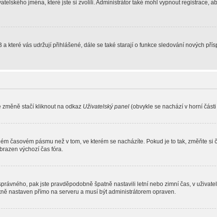
atelského jména, které jste si zvolili. Administrátor také mohl vypnout registrace, 
 a které vás udržují přihlášené, dále se také starají o funkce sledování nových př
e změně stačí kliknout na odkaz
Uživatelský panel
(obvykle se nachází v horní část
iném časovém pásmu než v tom, ve kterém se nacházíte. Pokud je to tak, změňte si 
brazen výchozí čas fóra.
toho správného, pak jste pravděpodobně špatně nastavili letní nebo zimní čas, v už
ě nastaven přímo na serveru a musí být administrátorem opraven.