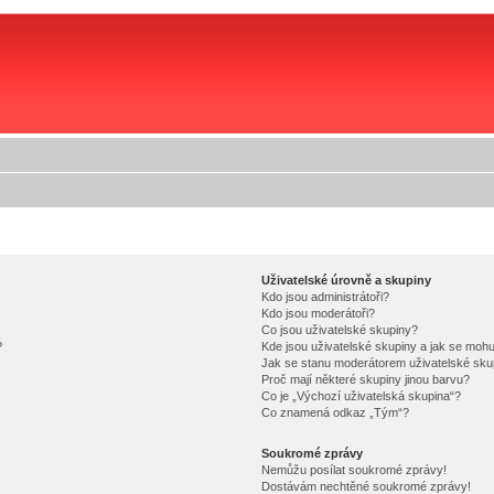
Uživatelské úrovně a skupiny
Kdo jsou administrátoři?
Kdo jsou moderátoři?
Co jsou uživatelské skupiny?
?
Kde jsou uživatelské skupiny a jak se mohu
Jak se stanu moderátorem uživatelské sku
Proč mají některé skupiny jinou barvu?
Co je „Výchozí uživatelská skupina“?
Co znamená odkaz „Tým“?
Soukromé zprávy
Nemůžu posílat soukromé zprávy!
Dostávám nechtěné soukromé zprávy!