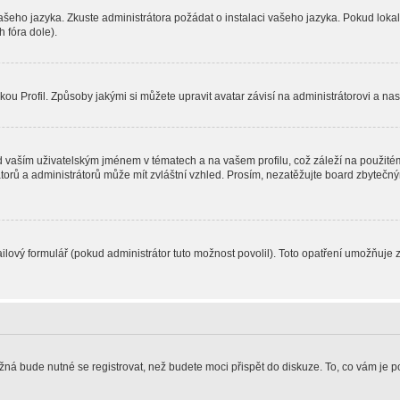
vašeho jazyka. Zkuste administrátora požádat o instalaci vašeho jazyka. Pokud loka
 fóra dole).
u Profil. Způsoby jakými si můžete upravit avatar závisí na administrátorovi a na
 vaším uživatelským jménem v tématech a na vašem profilu, což záleží na použitém
rátorů a administrátorů může mít zvláštní vzhled. Prosím, nezatěžujte board zbytečn
lový formulář (pokud administrátor tuto možnost povolil). Toto opatření umožňuje 
žná bude nutné se registrovat, než budete moci přispět do diskuze. To, co vám je 