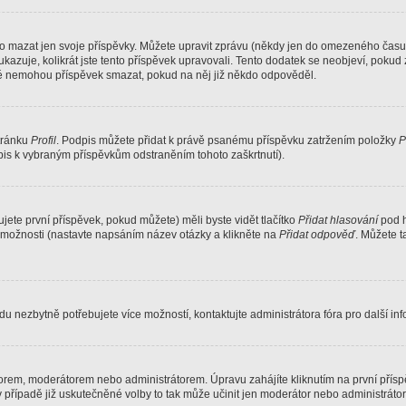
o mazat jen svoje příspěvky. Můžete upravit zprávu (někdy jen do omezeného času p
 ukazuje, kolikrát jste tento příspěvek upravovali. Tento dodatek se neobjeví, pok
telé nemohou příspěvek smazat, pokud na něj již někdo odpověděl.
stránku
Profil
. Podpis můžete přidat k právě psanému příspěvku zatržením položky
P
dpis k vybraným příspěvkům odstraněním tohoto zaškrtnutí).
ete první příspěvek, pokud můžete) měli byste vidět tlačítko
Přidat hlasování
pod h
ě možnosti (nastavte napsáním název otázky a klikněte na
Přidat odpověď
. Můžete 
u nezbytně potřebujete více možností, kontaktujte administrátora fóra pro další in
orem, moderátorem nebo administrátorem. Úpravu zahájíte kliknutím na první příspě
případě již uskutečněné volby to tak může učinit jen moderátor nebo administrátor