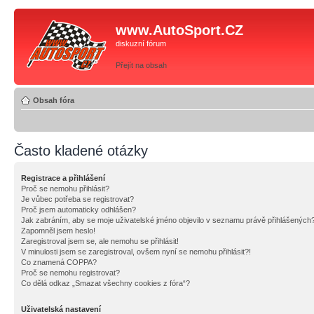
www.AutoSport.CZ
diskuzní fórum
Přejít na obsah
Obsah fóra
Často kladené otázky
Registrace a přihlášení
Proč se nemohu přihlásit?
Je vůbec potřeba se registrovat?
Proč jsem automaticky odhlášen?
Jak zabráním, aby se moje uživatelské jméno objevilo v seznamu právě přihlášených
Zapomněl jsem heslo!
Zaregistroval jsem se, ale nemohu se přihlásit!
V minulosti jsem se zaregistroval, ovšem nyní se nemohu přihlásit?!
Co znamená COPPA?
Proč se nemohu registrovat?
Co dělá odkaz „Smazat všechny cookies z fóra“?
Uživatelská nastavení