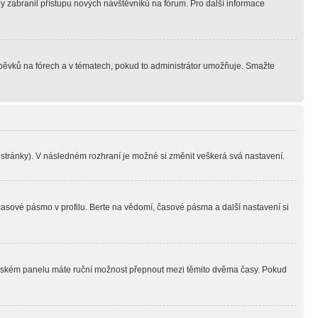
aby zabranil přístupu nových návštěvníků na fórum. Pro další informace
íspěvků na fórech a v tématech, pokud to administrátor umožňuje. Smažte
i stránky). V následném rozhraní je možné si změnit veškerá svá nastavení.
časové pásmo v profilu. Berte na vědomí, časové pásma a další nastavení si
ivatelském panelu máte ruční možnost přepnout mezi těmito dvěma časy. Pokud