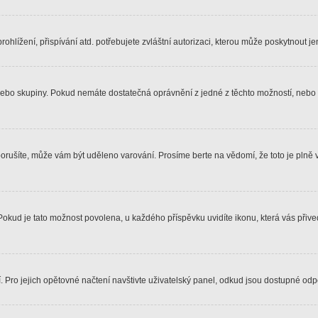
hlížení, přispívání atd. potřebujete zvláštní autorizaci, kterou může poskytnout jen
, nebo skupiny. Pokud nemáte dostatečná oprávnění z jedné z těchto možností, nebo n
e porušíte, může vám být uděleno varování. Prosíme berte na vědomí, že toto je pl
 Pokud je tato možnost povolena, u každého příspěvku uvidíte ikonu, která vás přiv
Pro jejich opětovné načtení navštivte uživatelský panel, odkud jsou dostupné odpo