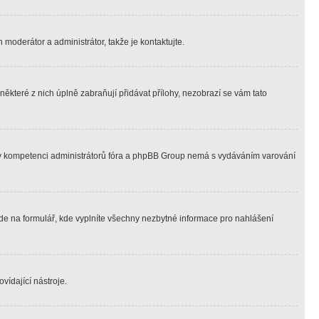
 moderátor a administrátor, takže je kontaktujte.
ěkteré z nich úplně zabraňují přidávat přílohy, nezobrazí se vám tato
ně v kompetenci administrátorů fóra a phpBB Group nemá s vydáváním varování
ede na formulář, kde vyplníte všechny nezbytné informace pro nahlášení
vídající nástroje.