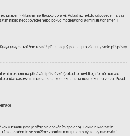
o přispění) kliknutím na tlačítko
upravit
. Pokud již někdo odpověděl na váš
ud zatím nikdo neodpověděl nebo pokud moderátor či administrátor změnili
řipojit podpis
. Můžete rovněž přidat stejný podpis pro všechny vaše příspěvky
lavním oknem na přidávání příspěvků (pokud to nevidíte, zřejmě nemáte
také přidat časový limit pro anketu, kde 0 znamená neomezenou volbu. Počet
formace.
vek v tématu (toto je vždy s hlasováním spojeno). Pokud nikdo zatím
. Tímto opatřením se snažíme zabránit manipulaci s výsledky hlasování.