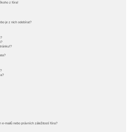
ěkoho z fóra!
bo je z nich odebírat?
h?
ů?
tránku!?
ata?
i?
ra?
e-mailů nebo právních záležitostí fóra?