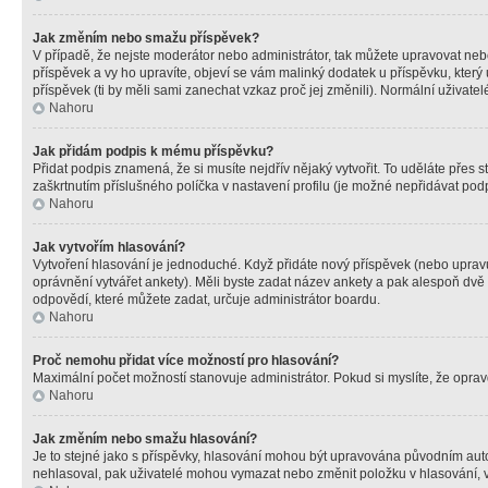
Jak změním nebo smažu příspěvek?
V případě, že nejste moderátor nebo administrátor, tak můžete upravovat neb
příspěvek a vy ho upravíte, objeví se vám malinký dodatek u příspěvku, který
příspěvek (ti by měli sami zanechat vzkaz proč jej změnili). Normální uživa
Nahoru
Jak přidám podpis k mému příspěvku?
Přidat podpis znamená, že si musíte nejdřív nějaký vytvořit. To uděláte přes 
zaškrtnutím příslušného políčka v nastavení profilu (je možné nepřidávat po
Nahoru
Jak vytvořím hlasování?
Vytvoření hlasování je jednoduché. Když přidáte nový příspěvek (nebo upravuj
oprávnění vytvářet ankety). Měli byste zadat název ankety a pak alespoň dv
odpovědí, které můžete zadat, určuje administrátor boardu.
Nahoru
Proč nemohu přidat více možností pro hlasování?
Maximální počet možností stanovuje administrátor. Pokud si myslíte, že opravd
Nahoru
Jak změním nebo smažu hlasování?
Je to stejné jako s příspěvky, hlasování mohou být upravována původním aut
nehlasoval, pak uživatelé mohou vymazat nebo změnit položku v hlasování, v 