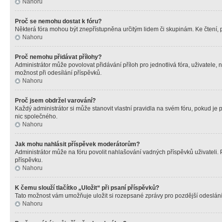
Nahoru
Proč se nemohu dostat k fóru?
Některá fóra mohou být znepřístupněna určitým lidem či skupinám. Ke čtení, pro
Nahoru
Proč nemohu přidávat přílohy?
Administrátor může povolovat přidávání příloh pro jednotlivá fóra, uživatele
možnost při odesílání příspěvků.
Nahoru
Proč jsem obdržel varování?
Každý administrátor si může stanovit vlastní pravidla na svém fóru, pokud j
nic společného.
Nahoru
Jak mohu nahlásit příspěvek moderátorům?
Administrátor může na fóru povolit nahlašování vadných příspěvků uživateli.
příspěvku.
Nahoru
K čemu slouží tlačítko „Uložit“ při psaní příspěvků?
Tato možnost vám umožňuje uložit si rozepsané zprávy pro pozdější odeslání. 
Nahoru