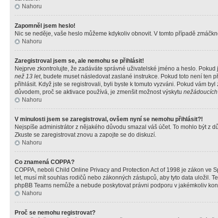
Nahoru
Zapomněl jsem heslo!
Nic se neděje, vaše heslo můžeme kdykoliv obnovit. V tomto případě zmáčknět
Nahoru
Zaregistroval jsem se, ale nemohu se přihlásit!
Nejprve zkontrolujte, že zadáváte správné uživatelské jméno a heslo. Pokud 
než 13 let
, budete muset následovat zaslané instrukce. Pokud toto není ten p
přihlásit. Když jste se registrovali, byli byste k tomuto vyzváni. Pokud vám b
důvodem, proč se aktivace používá, je zmenšit možnost výskytu
nežádoucích
Nahoru
V minulosti jsem se zaregistroval, ovšem nyní se nemohu přihlásit?!
Nejspíše administrátor z nějakého důvodu smazal váš účet. To mohlo být z důvo
Zkuste se zaregistrovat znovu a zapojte se do diskuzí.
Nahoru
Co znamená COPPA?
COPPA, neboli Child Online Privacy and Protection Act of 1998 je zákon ve Sp
let, musí mít souhlas rodičů nebo zákonných zástupců, aby tyto data uložil. Te
phpBB Teams nemůže a nebude poskytovat právni podporu v jakémkoliv kont
Nahoru
Proč se nemohu registrovat?