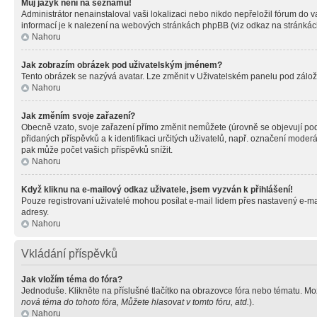
Můj jazyk není na seznamu!
Administrátor nenainstaloval vaši lokalizaci nebo nikdo nepřeložil fórum do 
informací je k nalezení na webových stránkách phpBB (viz odkaz na stránkách
Nahoru
Jak zobrazím obrázek pod uživatelským jménem?
Tento obrázek se nazývá avatar. Lze změnit v Uživatelském panelu pod záložko
Nahoru
Jak změním svoje zařazení?
Obecně vzato, svoje zařazení přímo změnit nemůžete (úrovně se objevují pod
přidaných příspěvků a k identifikaci určitých uživatelů, např. označení mode
pak může počet vašich příspěvků snížit.
Nahoru
Když kliknu na e-mailový odkaz uživatele, jsem vyzván k přihlášení!
Pouze registrovaní uživatelé mohou posílat e-mail lidem přes nastavený e-mai
adresy.
Nahoru
Vkládání příspěvků
Jak vložím téma do fóra?
Jednoduše. Klikněte na příslušné tlačítko na obrazovce fóra nebo tématu. Mo
nová téma do tohoto fóra, Můžete hlasovat v tomto fóru, atd.
).
Nahoru