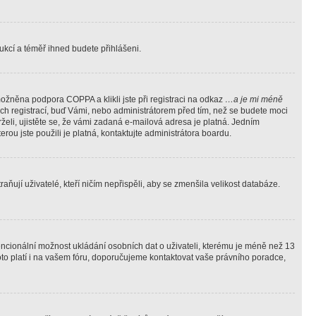
trukcí a téměř ihned budete přihlášeni.
ožněna podpora COPPA a klikli jste při registraci na odkaz
…a je mi méně
ých registrací, buď Vámi, nebo administrátorem před tím, než se budete moci
rželi, ujistěte se, že vámi zadaná e-mailová adresa je platná. Jedním
terou jste použili je platná, kontaktujte administrátora boardu.
ňují uživatelé, kteří ničím nepřispěli, aby se zmenšila velikost databáze.
tencionální možnost ukládání osobních dat o uživateli, kterému je méně než 13
i toto platí i na vašem fóru, doporučujeme kontaktovat vaše právního poradce,