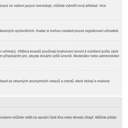
lizace ve vašem jazyce neexistuje, můžete vytvořit nový překlad. Více
stavených oprávněních. Avatar si mohou nastavit pouze registrovaní uživatelé.
 vzhledu). Většina boardů používají hodnocení úrovní k rozlišení počtu vámi
ým přispíváním jen, abyste dosáhli vyšší úrovně. Moderátor nebo administrátor
zbavit se otravných anonymních vzkazů a robotů, které sbírají e-mailové
povoleno můžete vidět na spodní části fóra nebo tématu (Např.
Můžete přidat