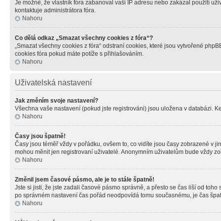
Je možné, že vlastník fóra zabanoval vaši IP adresu nebo zakázal použití uživ
kontaktuje administrátora fóra.
Nahoru
Co dělá odkaz „Smazat všechny cookies z fóra“?
„Smazat všechny cookies z fóra“ odstraní cookies, které jsou vytvořené phpBB
cookies fóra pokud máte potíže s přihlašováním.
Nahoru
Uživatelská nastavení
Jak změním svoje nastavení?
Všechna vaše nastavení (pokud jste registrováni) jsou uložena v databázi. K
Nahoru
Časy jsou špatně!
Časy jsou téměř vždy v pořádku, ovšem to, co vidíte jsou časy zobrazené v j
mohou měnit jen registrovaní uživatelé. Anonymním uživatelům bude vždy zo
Nahoru
Změnil jsem časové pásmo, ale je to stále špatně!
Jste si jisti, že jste zadali časové pásmo správně, a přesto se čas liší od 
po správném nastavení čas pořád neodpovídá tomu současnému, je čas špatn
Nahoru