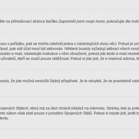
e na přihlašovací stránce tlačítko
Zapomněl jsem svoje heslo
, pokračujte dle ins
jsou v pořádku, pak se mohla odehrát jedna z následujících dvou věcí. Pokud je um
řípad, pak váš účet musí být aktivován. Některé boardy vyžadují aktivaci všech nov
yl zaslán e-mail, následujte instrukce v něm obsažené, pokud jste tento e-mail neobd
uživatelů, kteří se snaží pouze obtěžovat. Pokud si jste jisti, že e-mailová adresa, k
du, že jste možná nevložili žádný příspěvek. Je to obvyklé, že se pravidelně odstra
ojených Státech, který má za úkol chránit mládež na internetu. Stránky, kde je po
nto zákon však platí pouze v jurisdikci Spojených Států. Pokud si nejste jisti, jestl
extu.