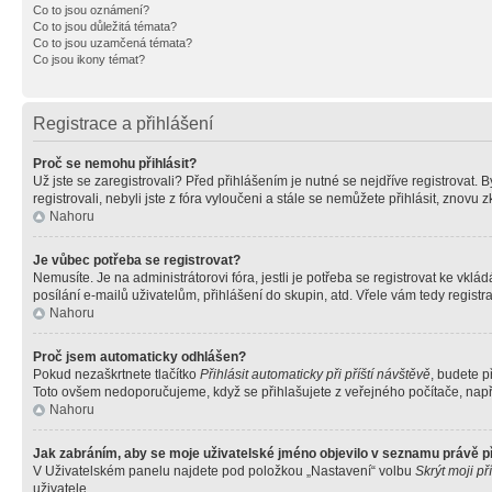
Co to jsou oznámení?
Co to jsou důležitá témata?
Co to jsou uzamčená témata?
Co jsou ikony témat?
Registrace a přihlášení
Proč se nemohu přihlásit?
Už jste se zaregistrovali? Před přihlášením je nutné se nejdříve registrovat.
registrovali, nebyli jste z fóra vyloučeni a stále se nemůžete přihlásit, zno
Nahoru
Je vůbec potřeba se registrovat?
Nemusíte. Je na administrátorovi fóra, jestli je potřeba se registrovat ke 
posílání e-mailů uživatelům, přihlášení do skupin, atd. Vřele vám tedy registr
Nahoru
Proč jsem automaticky odhlášen?
Pokud nezaškrtnete tlačítko
Přihlásit automaticky při příští návštěvě
, budete p
Toto ovšem nedoporučujeme, když se přihlašujete z veřejného počítače, např. 
Nahoru
Jak zabráním, aby se moje uživatelské jméno objevilo v seznamu právě 
V Uživatelském panelu najdete pod položkou „Nastavení“ volbu
Skrýt moji př
uživatele.