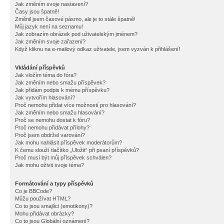
Jak změním svoje nastavení?
Časy jsou špatně!
Změnil jsem časové pásmo, ale je to stále špatně!
Můj jazyk není na seznamu!
Jak zobrazím obrázek pod uživatelským jménem?
Jak změním svoje zařazení?
Když kliknu na e-mailový odkaz uživatele, jsem vyzván k přihlášení!
Vkládání příspěvků
Jak vložím téma do fóra?
Jak změním nebo smažu příspěvek?
Jak přidám podpis k mému příspěvku?
Jak vytvořím hlasování?
Proč nemohu přidat více možností pro hlasování?
Jak změním nebo smažu hlasování?
Proč se nemohu dostat k fóru?
Proč nemohu přidávat přílohy?
Proč jsem obdržel varování?
Jak mohu nahlásit příspěvek moderátorům?
K čemu slouží tlačítko „Uložit“ při psaní příspěvků?
Proč musí být můj příspěvek schválen?
Jak mohu oživit svoje téma?
Formátování a typy příspěvků
Co je BBCode?
Můžu používat HTML?
Co to jsou smajlíci (emotikony)?
Mohu přidávat obrázky?
Co to jsou Globální oznámení?