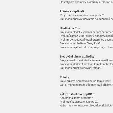
Dostal jsem spamový a obtížný e-mail od n
Přátelé a nepřátelé
Co je můj seznam přátel a nepřátel?
Jak mohu přidávat uživatele do seznamů ne
Hledání na fóru
Jak mohu hledat v jednom nebo více fórec
Proč můj dotaz vrací nulový počet výsledk
Proč mi vyhledávání vrací prázdnou bílou s
Jak mohu vyhledávat členy fóra?
Jak mohu najít své vlastní příspěvky a tém
Sledování témat a záložky
Jaký je rozdíl mezi sledováním a záložkam
Jak mohu sledovat zvolená témata nebo fó
Jak mohu zrušit sledování témat?
Přílohy
Jaké přílohy jsou povolené na tomto fóru?
Jak si mohu zobrazit všechny své přílohy?
Záležitosti okolo phpBB 3
Kdo napsal tento program?
Proč není k dispozici funkce X?
Koho mám kontaktovat ohledně obtěžujících 