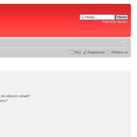
Pokročilé hledání
FAQ
Registrovat
Přihlásit se
 do některé zařadit?
piny?