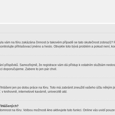
 Byla vám na fóru zakázána činnost (v takovém případě se tato skutečnost zobrazí)? 
vu zkontrolujte přihlašovací jméno a heslo. Obvykle toto bývá problém a pokud není, 
vkládání příspěvků. Samozřejmě, že registrace vám dá přístup k ostatním službám ne
aci doporučujeme. Zabere to jen pár chvil.
řihlášeni jen po dobu práce na fóru. Toto má zabránit zneužití vašeho účtu někým jiný
v knihovně, internetové kavárně, univerzitě atd.
přihlášených?
ítomnost na fóru
. Volbou možnosti
Ano
aktivujete tuto funkci. Online vás uvidí pouz