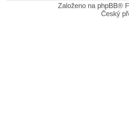
Založeno na
phpBB
® F
Český př