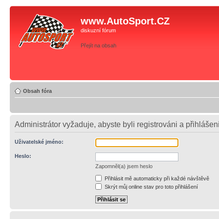
www.AutoSport.CZ
diskuzní fórum
Přejít na obsah
Obsah fóra
Administrátor vyžaduje, abyste byli registrováni a přihlášen
Uživatelské jméno:
Heslo:
Zapomněl(a) jsem heslo
Přihlásit mě automaticky při každé návštěvě
Skrýt můj online stav pro toto přihlášení