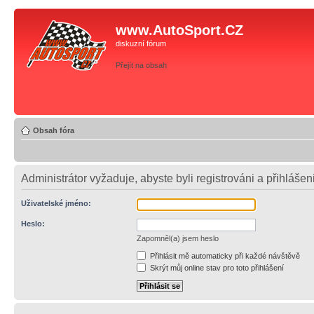
www.AutoSport.CZ
diskuzní fórum
Přejít na obsah
Obsah fóra
Administrátor vyžaduje, abyste byli registrováni a přihlášen
Uživatelské jméno:
Heslo:
Zapomněl(a) jsem heslo
Přihlásit mě automaticky při každé návštěvě
Skrýt můj online stav pro toto přihlášení