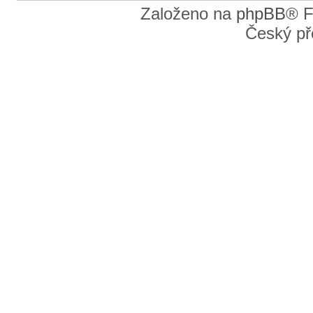
Založeno na
phpBB
® F
Český př