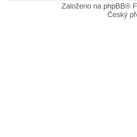
Založeno na
phpBB
® F
Český př