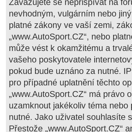
Zavazujete se nepřispívat na fó
nevhodným, vulgárním nebo jiný
platné zákony ve vaší zemi, záko
„www.AutoSport.CZ“, nebo platné
může vést k okamžitému a trval
vašeho poskytovatele internetový
pokud bude uznáno za nutné. IP
pro případné uplatnění těchto op
„www.AutoSport.CZ“ má právo ods
uzamknout jakékoliv téma nebo 
nutné. Jako uživatel souhlasíte 
Přestože „www.AutoSport.CZ“ an