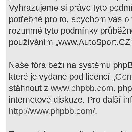
Vyhrazujeme si právo tyto podmí
potřebné pro to, abychom vás o t
rozumné tyto podmínky průběžně
používáním „www.AutoSport.CZ“ 
Naše fóra beží na systému phpBB
které je vydané pod licencí „
Gene
stáhnout z
www.phpbb.com
. ph
internetové diskuze. Pro další i
http://www.phpbb.com/
.