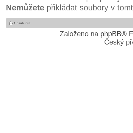
Nemůžete
přikládat soubory v tomt
Obsah fóra
Založeno na
phpBB
® F
Český př