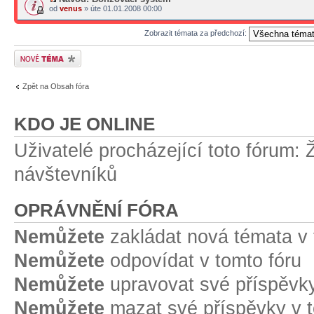
od
venus
» úte 01.01.2008 00:00
Zobrazit témata za předchozí:
Odeslat nové téma
Zpět na Obsah fóra
KDO JE ONLINE
Uživatelé procházející toto fórum: 
návštevníků
OPRÁVNĚNÍ FÓRA
Nemůžete
zakládat nová témata v 
Nemůžete
odpovídat v tomto fóru
Nemůžete
upravovat své příspěvky
Nemůžete
mazat své příspěvky v t