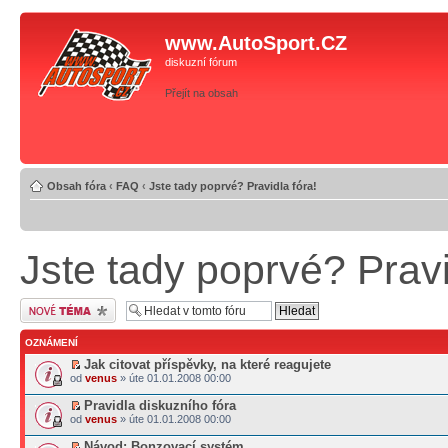
www.AutoSport.CZ
diskuzní fórum
Přejít na obsah
Obsah fóra
‹
FAQ
‹
Jste tady poprvé? Pravidla fóra!
Jste tady poprvé? Pravi
Odeslat nové téma
OZNÁMENÍ
Jak citovat příspěvky, na které reagujete
od
venus
» úte 01.01.2008 00:00
Pravidla diskuzního fóra
od
venus
» úte 01.01.2008 00:00
Návod: Bonzovací systém