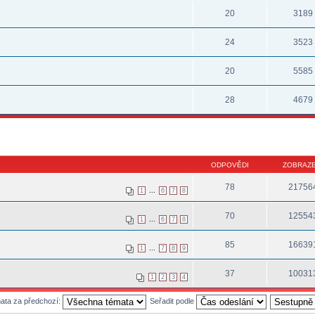
20
3189
24
3523
20
5585
28
4679
ODPOVĚDI
ZOBRAZE
78
21756
...
1
6
7
8
70
12554
...
1
6
7
8
85
16639
...
1
7
8
9
37
10031
1
2
3
4
mata za předchozí:
Seřadit podle