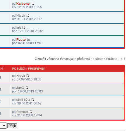
od
Karbonyl
čtv 12.09.2013 16:55
od
Haryk
úte 31.01.2012 20:17
od
krb
ned 17.01.2010 23:32
od
PLuto
pon 02.11.2009 17:49
Označit všechna témata jako přečtená
• 4 témat • Stránka
1
z
1
NÍ
POSLEDNÍ PŘÍSPĚVEK
od
Haryk
4
stř 07.09.2016 19:33
od
JanO
3
pon 19.08.2013 13:03
od
sloní kýta
1
čtv 30.06.2011 06:57
od
Romcek
3
čtv 21.08.2008 19:34