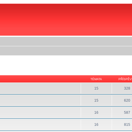
TÉMATA
PŘÍSPĚV
15
328
15
620
16
587
16
815