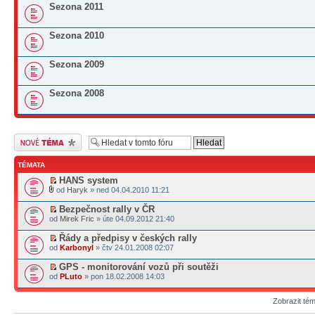
Sezona 2011
Sezona 2010
Sezona 2009
Sezona 2008
Odeslat nové téma
TÉMATA
HANS system
od
Haryk
» ned 04.04.2010 11:21
Bezpečnost rally v ČR
od
Mirek Fric
» úte 04.09.2012 21:40
Řády a předpisy v českých rally
od
Karbonyl
» čtv 24.01.2008 02:07
GPS - monitorování vozů při soutěži
od
PLuto
» pon 18.02.2008 14:03
Zobrazit té