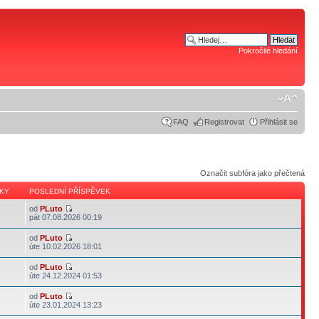
Pokročilé hledání
FAQ
Registrovat
Přihlásit se
Označit subfóra jako přečtená
KY
POSLEDNÍ PŘÍSPĚVEK
od
PLuto
pát 07.08.2026 00:19
od
PLuto
úte 10.02.2026 18:01
od
PLuto
úte 24.12.2024 01:53
od
PLuto
úte 23.01.2024 13:23