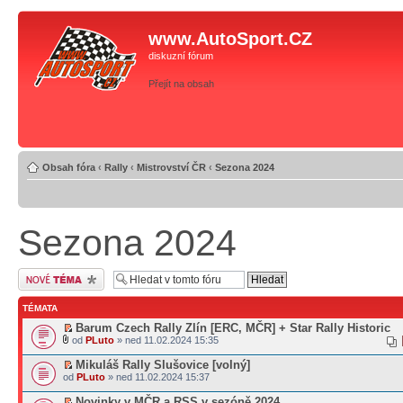
www.AutoSport.CZ
diskuzní fórum
Přejít na obsah
Obsah fóra
‹
Rally
‹
Mistrovství ČR
‹
Sezona 2024
Sezona 2024
Odeslat nové téma
TÉMATA
Barum Czech Rally Zlín [ERC, MČR] + Star Rally Historic
od
PLuto
» ned 11.02.2024 15:35
Mikuláš Rally Slušovice [volný]
od
PLuto
» ned 11.02.2024 15:37
Novinky v MČR a RSS v sezóně 2024