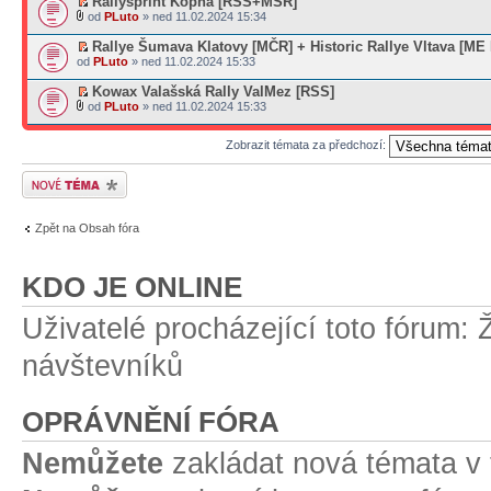
Rallysprint Kopná [RSS+MSR]
od
PLuto
» ned 11.02.2024 15:34
Rallye Šumava Klatovy [MČR] + Historic Rallye Vltava [ME
od
PLuto
» ned 11.02.2024 15:33
Kowax Valašská Rally ValMez [RSS]
od
PLuto
» ned 11.02.2024 15:33
Zobrazit témata za předchozí:
Odeslat nové téma
Zpět na Obsah fóra
KDO JE ONLINE
Uživatelé procházející toto fórum: 
návštevníků
OPRÁVNĚNÍ FÓRA
Nemůžete
zakládat nová témata v 