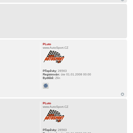
PLuto
www.AutoSport.CZ
Příspěvky:
26563
Registrován:
úte 01.01.2008 00:00
Bydliště:
Zlín
PLuto
www.AutoSport.CZ
Příspěvky:
26563