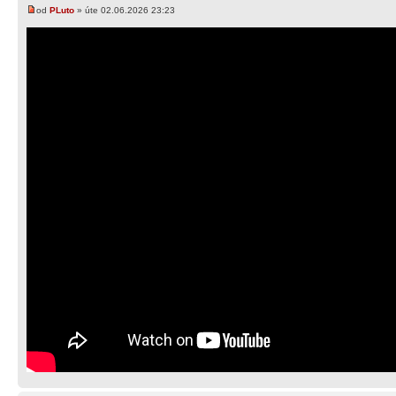
od
PLuto
» úte 02.06.2026 23:23