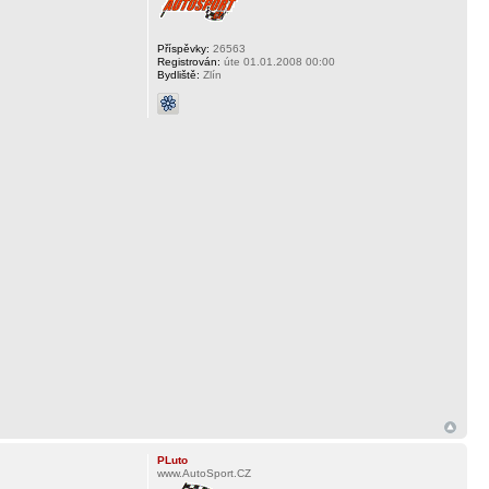
Příspěvky:
26563
Registrován:
úte 01.01.2008 00:00
Bydliště:
Zlín
PLuto
www.AutoSport.CZ