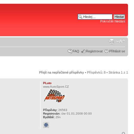
Pokročilé hledání
FAQ
Registrovat
Přihlásit se
Přejít na nepřečtené příspěvky
• Příspěvků: 8 • Stránka
1
z
1
PLuto
www.AutoSport.CZ
Příspěvky:
26563
Registrován:
úte 01.01.2008 00:00
Bydliště:
Zlín