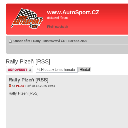
www.AutoSport.CZ
diskuzní fórum
Přejít na obsah
Obsah fóra
‹
Rally
‹
Mistrovství ČR
‹
Sezona 2026
Rally Plzeň [RSS]
Odeslat odpověď
Rally Plzeň [RSS]
od
PLuto
» stř 10.12.2025 15:51
Rally Plzeň [RSS]