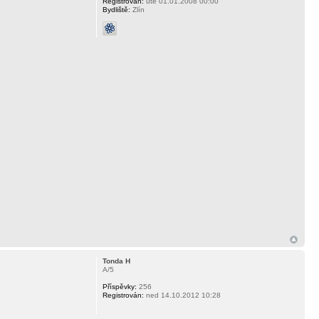
Registrován:
úte 01.01.2008 00:00
Bydliště:
Zlín
Tonda H
A/5
Příspěvky:
256
Registrován:
ned 14.10.2012 10:28