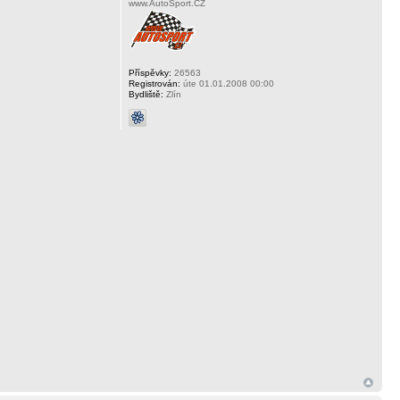
www.AutoSport.CZ
Příspěvky:
26563
Registrován:
úte 01.01.2008 00:00
Bydliště:
Zlín