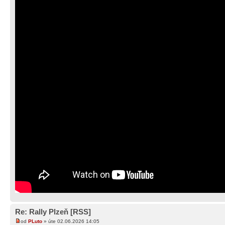
Re: Rally Plzeň [RSS]
od
PLuto
» úte 02.06.2026 14:05