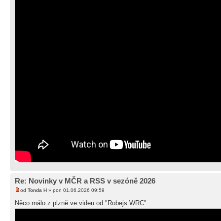
Re: Novinky v MČR a RSS v sezóně 2026
od
Tonda H
» pon 01.06.2026 09:59
Něco málo z plzně ve videu od "Robejs WRC"